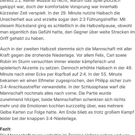
bereits 2:2. Keiner wusste so recht, warum das Spiel plötzlich
gekippt war, doch der komfortable Vorsprung war innerhalb
kürzester Zeit verspielt. In der 29. Minute nutzte Haibach die
Unsicherheit aus und erzielte sogar den 2:3 Führungstreffer. Mit
diesem Rückstand ging es schließlich in die Halbzeitpause, obwohl
man eigentlich das Gefühl hatte, den Gegner über weite Strecken im
Griff gehabt zu haben.
Auch in der zweiten Halbzeit stemmte sich die Mannschaft mit aller
Kraft gegen die drohende Niederlage. Vor allem Felix, Carl sowie
Robin im Sturm versuchten immer wieder kämpferisch und
spielerisch Akzente zu setzen. Dennoch erhöhte Haibach in der 49.
Minute nach einer Ecke per Kopfball auf 2:4. In der 55. Minute
bekamen wir einen Elfmeter zugesprochen, den Philipp sicher zum
3:4-Anschlusstreffer verwandelte. In der Schlussphase warf die
Mannschaft nochmals alles nach vorne. Die Partie wurde
zunehmend hitziger, beide Mannschaften schenkten sich nichts
mehr und die Emotionen kochten kurzzeitig über, was mehrere
Gelbe Karten zur Folge hatte. Am Ende blieb es trotz großem Kampf
leider bei der knappen 3:4-Niederlage.
Fazit: