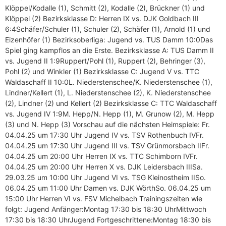
Klöppel/Kodalle (1), Schmitt (2), Kodalle (2), Brückner (1) und
Klöppel (2) Bezirksklasse D: Herren IX vs. DJK Goldbach III
6:4Schäfer/Schuler (1), Schuler (2), Schäfer (1), Arnold (1) und
Eizenhöfer (1) Bezirksoberliga: Jugend vs. TUS Damm 10:0Das
Spiel ging kampflos an die Erste. Bezirksklasse A: TUS Damm II
vs. Jugend II 1:9Ruppert/Pohl (1), Ruppert (2), Behringer (3),
Pohl (2) und Winkler (1) Bezirksklasse C: Jugend V vs. TTC
Waldaschaff II 10:0L. Niederstenschee/K. Niederstenschee (1),
Lindner/Kellert (1), L. Niederstenschee (2), K. Niederstenschee
(2), Lindner (2) und Kellert (2) Bezirksklasse C: TTC Waldaschaff
vs. Jugend IV 1:9M. Hepp/N. Hepp (1), M. Grunow (2), M. Hepp
(3) und N. Hepp (3) Vorschau auf die nächsten Heimspiele: Fr.
04.04.25 um 17:30 Uhr Jugend IV vs. TSV Rothenbuch IVFr.
04.04.25 um 17:30 Uhr Jugend III vs. TSV Grünmorsbach IIFr.
04.04.25 um 20:00 Uhr Herren IX vs. TTC Schimborn IVFr.
04.04.25 um 20:00 Uhr Herren X vs. DJK Leidersbach IIISa.
29.03.25 um 10:00 Uhr Jugend VI vs. TSG Kleinostheim IISo.
06.04.25 um 11:00 Uhr Damen vs. DJK WörthSo. 06.04.25 um
15:00 Uhr Herren VI vs. FSV Michelbach Trainingszeiten wie
folgt: Jugend Anfänger:Montag 17:30 bis 18:30 UhrMittwoch
17:30 bis 18:30 UhrJugend Fortgeschrittene:Montag 18:30 bis