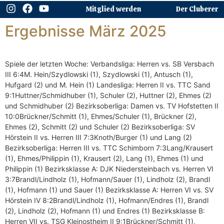
Mitglied werden
Der Cluberer
Ergebnisse März 2025
Spiele der letzten Woche: Verbandsliga: Herren vs. SB Versbach
III 6:4M. Hein/Szydlowski (1), Szydlowski (1), Antusch (1),
Hufgard (2) und M. Hein (1) Landesliga: Herren II vs. TTC Sand
9:1Huttner/Schmidhuber (1), Schuler (2), Huttner (2), Ehmes (2)
und Schmidhuber (2) Bezirksoberliga: Damen vs. TV Hofstetten II
10:0Brückner/Schmitt (1), Ehmes/Schuler (1), Brückner (2),
Ehmes (2), Schmitt (2) und Schuler (2) Bezirksoberliga: SV
Hörstein II vs. Herren III 7:3Knoth/Burger (1) und Lang (2)
Bezirksoberliga: Herren III vs. TTC Schimborn 7:3Lang/Krausert
(1), Ehmes/Philippin (1), Krausert (2), Lang (1), Ehmes (1) und
Philippin (1) Bezirksklasse A: DJK Niedersteinbach vs. Herren VI
3:7Brandl/Lindholz (1), Hofmann/Sauer (1), Lindholz (2), Brandl
(1), Hofmann (1) und Sauer (1) Bezirksklasse A: Herren VI vs. SV
Hörstein IV 8:2Brandl/Lindholz (1), Hofmann/Endres (1), Brandl
(2), Lindholz (2), Hofmann (1) und Endres (1) Bezirksklasse B:
Herren VII vs. TSG Kleinostheim II 9:1Brückner/Schmitt (1),