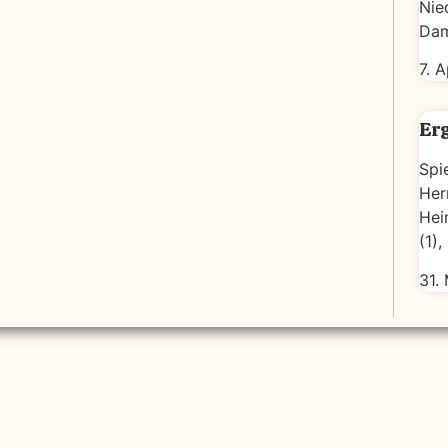
Nie
Dam
7. 
Er
Spi
Her
Hei
(1),
31.