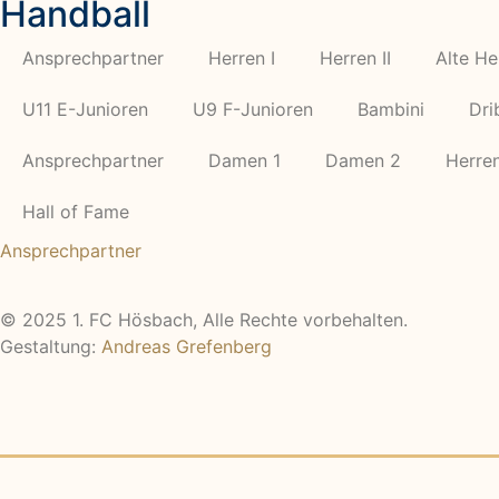
Handball
Ansprechpartner
Herren I
Herren II
Alte He
U11 E-Junioren
U9 F-Junioren
Bambini
Dri
Ansprechpartner
Damen 1
Damen 2
Herren
Hall of Fame
Ansprechpartner
© 2025 1. FC Hösbach, Alle Rechte vorbehalten.
Gestaltung:
Andreas Grefenberg