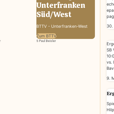
Unterfranken
ech
epa
Süd/West
pag
30.
BTTV - Unterfranken-West
Zum BTTV
r
5 Paul Beisler
Erg
SB 
10:
vs.
Bav
9. 
Erg
Spi
Hilp