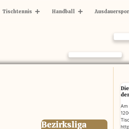
Tischtennis
Handball
Ausdauerspor
Die
den
Am 
120
Tis
Bezirksliga
htt