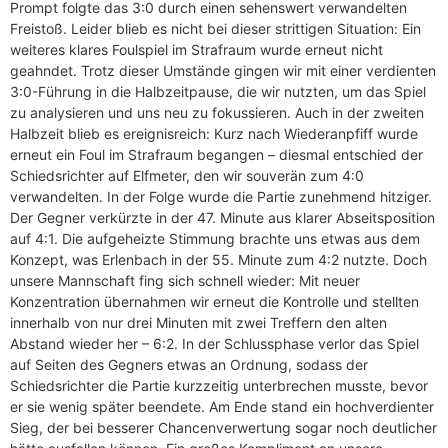
Prompt folgte das 3:0 durch einen sehenswert verwandelten
Freistoß. Leider blieb es nicht bei dieser strittigen Situation: Ein
weiteres klares Foulspiel im Strafraum wurde erneut nicht
geahndet. Trotz dieser Umstände gingen wir mit einer verdienten
3:0-Führung in die Halbzeitpause, die wir nutzten, um das Spiel
zu analysieren und uns neu zu fokussieren. Auch in der zweiten
Halbzeit blieb es ereignisreich: Kurz nach Wiederanpfiff wurde
erneut ein Foul im Strafraum begangen – diesmal entschied der
Schiedsrichter auf Elfmeter, den wir souverän zum 4:0
verwandelten. In der Folge wurde die Partie zunehmend hitziger.
Der Gegner verkürzte in der 47. Minute aus klarer Abseitsposition
auf 4:1. Die aufgeheizte Stimmung brachte uns etwas aus dem
Konzept, was Erlenbach in der 55. Minute zum 4:2 nutzte. Doch
unsere Mannschaft fing sich schnell wieder: Mit neuer
Konzentration übernahmen wir erneut die Kontrolle und stellten
innerhalb von nur drei Minuten mit zwei Treffern den alten
Abstand wieder her – 6:2. In der Schlussphase verlor das Spiel
auf Seiten des Gegners etwas an Ordnung, sodass der
Schiedsrichter die Partie kurzzeitig unterbrechen musste, bevor
er sie wenig später beendete. Am Ende stand ein hochverdienter
Sieg, der bei besserer Chancenverwertung sogar noch deutlicher