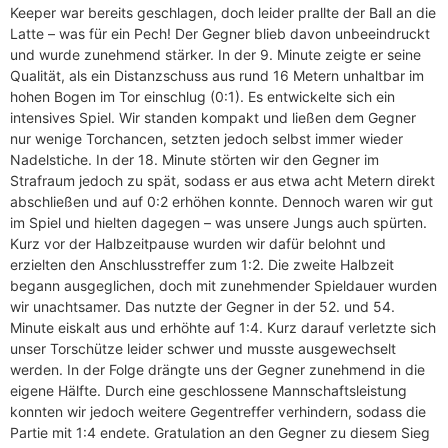
Keeper war bereits geschlagen, doch leider prallte der Ball an die
Latte – was für ein Pech! Der Gegner blieb davon unbeeindruckt
und wurde zunehmend stärker. In der 9. Minute zeigte er seine
Qualität, als ein Distanzschuss aus rund 16 Metern unhaltbar im
hohen Bogen im Tor einschlug (0:1). Es entwickelte sich ein
intensives Spiel. Wir standen kompakt und ließen dem Gegner
nur wenige Torchancen, setzten jedoch selbst immer wieder
Nadelstiche. In der 18. Minute störten wir den Gegner im
Strafraum jedoch zu spät, sodass er aus etwa acht Metern direkt
abschließen und auf 0:2 erhöhen konnte. Dennoch waren wir gut
im Spiel und hielten dagegen – was unsere Jungs auch spürten.
Kurz vor der Halbzeitpause wurden wir dafür belohnt und
erzielten den Anschlusstreffer zum 1:2. Die zweite Halbzeit
begann ausgeglichen, doch mit zunehmender Spieldauer wurden
wir unachtsamer. Das nutzte der Gegner in der 52. und 54.
Minute eiskalt aus und erhöhte auf 1:4. Kurz darauf verletzte sich
unser Torschütze leider schwer und musste ausgewechselt
werden. In der Folge drängte uns der Gegner zunehmend in die
eigene Hälfte. Durch eine geschlossene Mannschaftsleistung
konnten wir jedoch weitere Gegentreffer verhindern, sodass die
Partie mit 1:4 endete. Gratulation an den Gegner zu diesem Sieg