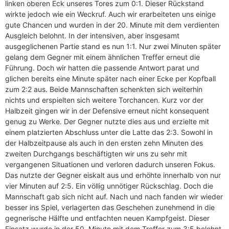
linken oberen Eck unseres Tores zum 0:1. Dieser Rückstand
wirkte jedoch wie ein Weckruf. Auch wir erarbeiteten uns einige
gute Chancen und wurden in der 20. Minute mit dem verdienten
Ausgleich belohnt. In der intensiven, aber insgesamt
ausgeglichenen Partie stand es nun 1:1. Nur zwei Minuten später
gelang dem Gegner mit einem ähnlichen Treffer erneut die
Führung. Doch wir hatten die passende Antwort parat und
glichen bereits eine Minute später nach einer Ecke per Kopfball
zum 2:2 aus. Beide Mannschaften schenkten sich weiterhin
nichts und erspielten sich weitere Torchancen. Kurz vor der
Halbzeit gingen wir in der Defensive erneut nicht konsequent
genug zu Werke. Der Gegner nutzte dies aus und erzielte mit
einem platzierten Abschluss unter die Latte das 2:3. Sowohl in
der Halbzeitpause als auch in den ersten zehn Minuten des
zweiten Durchgangs beschäftigten wir uns zu sehr mit
vergangenen Situationen und verloren dadurch unseren Fokus.
Das nutzte der Gegner eiskalt aus und erhöhte innerhalb von nur
vier Minuten auf 2:5. Ein völlig unnötiger Rückschlag. Doch die
Mannschaft gab sich nicht auf. Nach und nach fanden wir wieder
besser ins Spiel, verlagerten das Geschehen zunehmend in die
gegnerische Hälfte und entfachten neuen Kampfgeist. Dieser
Einsatz wurde in der 50. Minute mit dem Treffer zum 3:5 belohnt.