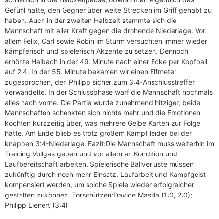
Gefühl hatte, den Gegner über weite Strecken im Griff gehabt zu
haben. Auch in der zweiten Halbzeit stemmte sich die
Mannschaft mit aller Kraft gegen die drohende Niederlage. Vor
allem Felix, Carl sowie Robin im Sturm versuchten immer wieder
kämpferisch und spielerisch Akzente zu setzen. Dennoch
erhöhte Haibach in der 49. Minute nach einer Ecke per Kopfball
auf 2:4. In der 55. Minute bekamen wir einen Elfmeter
zugesprochen, den Philipp sicher zum 3:4-Anschlusstreffer
verwandelte. In der Schlussphase warf die Mannschaft nochmals
alles nach vorne. Die Partie wurde zunehmend hitziger, beide
Mannschaften schenkten sich nichts mehr und die Emotionen
kochten kurzzeitig über, was mehrere Gelbe Karten zur Folge
hatte. Am Ende blieb es trotz großem Kampf leider bei der
knappen 3:4-Niederlage. Fazit:Die Mannschaft muss weiterhin im
Training Vollgas geben und vor allem an Kondition und
Laufbereitschaft arbeiten. Spielerische Ballverluste müssen
zukünftig durch noch mehr Einsatz, Laufarbeit und Kampfgeist
kompensiert werden, um solche Spiele wieder erfolgreicher
gestalten zukönnen. Torschützen:Davide Masilla (1:0, 2:0);
Philipp Lienert (3:4)