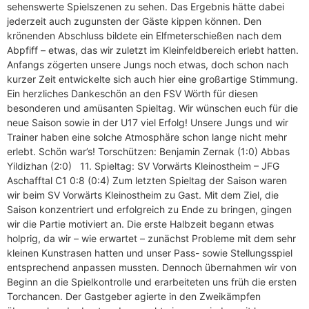
sehenswerte Spielszenen zu sehen. Das Ergebnis hätte dabei
jederzeit auch zugunsten der Gäste kippen können. Den
krönenden Abschluss bildete ein Elfmeterschießen nach dem
Abpfiff – etwas, das wir zuletzt im Kleinfeldbereich erlebt hatten.
Anfangs zögerten unsere Jungs noch etwas, doch schon nach
kurzer Zeit entwickelte sich auch hier eine großartige Stimmung.
Ein herzliches Dankeschön an den FSV Wörth für diesen
besonderen und amüsanten Spieltag. Wir wünschen euch für die
neue Saison sowie in der U17 viel Erfolg! Unsere Jungs und wir
Trainer haben eine solche Atmosphäre schon lange nicht mehr
erlebt. Schön war’s! Torschützen: Benjamin Zernak (1:0) Abbas
Yildizhan (2:0) 11. Spieltag: SV Vorwärts Kleinostheim – JFG
Aschafftal C1 0:8 (0:4) Zum letzten Spieltag der Saison waren
wir beim SV Vorwärts Kleinostheim zu Gast. Mit dem Ziel, die
Saison konzentriert und erfolgreich zu Ende zu bringen, gingen
wir die Partie motiviert an. Die erste Halbzeit begann etwas
holprig, da wir – wie erwartet – zunächst Probleme mit dem sehr
kleinen Kunstrasen hatten und unser Pass- sowie Stellungsspiel
entsprechend anpassen mussten. Dennoch übernahmen wir von
Beginn an die Spielkontrolle und erarbeiteten uns früh die ersten
Torchancen. Der Gastgeber agierte in den Zweikämpfen