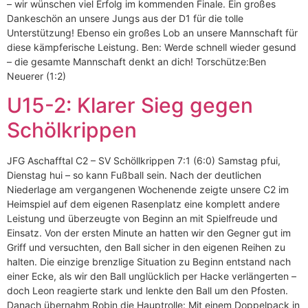
– wir wünschen viel Erfolg im kommenden Finale. Ein großes
Dankeschön an unsere Jungs aus der D1 für die tolle
Unterstützung! Ebenso ein großes Lob an unsere Mannschaft für
diese kämpferische Leistung. Ben: Werde schnell wieder gesund
– die gesamte Mannschaft denkt an dich! Torschütze:Ben
Neuerer (1:2)
U15-2: Klarer Sieg gegen
Schölkrippen
JFG Aschafftal C2 – SV Schöllkrippen 7:1 (6:0) Samstag pfui,
Dienstag hui – so kann Fußball sein. Nach der deutlichen
Niederlage am vergangenen Wochenende zeigte unsere C2 im
Heimspiel auf dem eigenen Rasenplatz eine komplett andere
Leistung und überzeugte von Beginn an mit Spielfreude und
Einsatz. Von der ersten Minute an hatten wir den Gegner gut im
Griff und versuchten, den Ball sicher in den eigenen Reihen zu
halten. Die einzige brenzlige Situation zu Beginn entstand nach
einer Ecke, als wir den Ball unglücklich per Hacke verlängerten –
doch Leon reagierte stark und lenkte den Ball um den Pfosten.
Danach übernahm Robin die Hauptrolle: Mit einem Doppelpack in