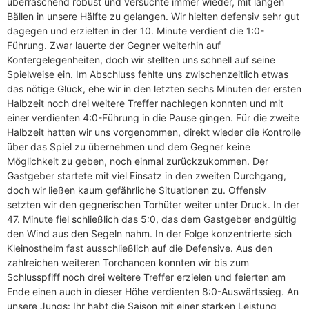
überraschend robust und versuchte immer wieder, mit langen
Bällen in unsere Hälfte zu gelangen. Wir hielten defensiv sehr gut
dagegen und erzielten in der 10. Minute verdient die 1:0-
Führung. Zwar lauerte der Gegner weiterhin auf
Kontergelegenheiten, doch wir stellten uns schnell auf seine
Spielweise ein. Im Abschluss fehlte uns zwischenzeitlich etwas
das nötige Glück, ehe wir in den letzten sechs Minuten der ersten
Halbzeit noch drei weitere Treffer nachlegen konnten und mit
einer verdienten 4:0-Führung in die Pause gingen. Für die zweite
Halbzeit hatten wir uns vorgenommen, direkt wieder die Kontrolle
über das Spiel zu übernehmen und dem Gegner keine
Möglichkeit zu geben, noch einmal zurückzukommen. Der
Gastgeber startete mit viel Einsatz in den zweiten Durchgang,
doch wir ließen kaum gefährliche Situationen zu. Offensiv
setzten wir den gegnerischen Torhüter weiter unter Druck. In der
47. Minute fiel schließlich das 5:0, das dem Gastgeber endgültig
den Wind aus den Segeln nahm. In der Folge konzentrierte sich
Kleinostheim fast ausschließlich auf die Defensive. Aus den
zahlreichen weiteren Torchancen konnten wir bis zum
Schlusspfiff noch drei weitere Treffer erzielen und feierten am
Ende einen auch in dieser Höhe verdienten 8:0-Auswärtssieg. An
unsere Jungs: Ihr habt die Saison mit einer starken Leistung