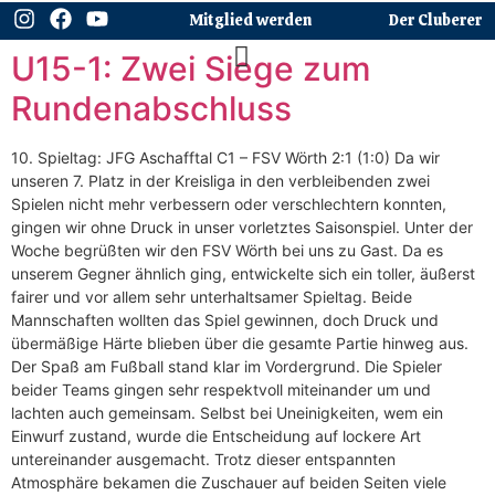
Mitglied werden
Der Cluberer
U15-1: Zwei Siege zum
Rundenabschluss
10. Spieltag: JFG Aschafftal C1 – FSV Wörth 2:1 (1:0) Da wir
unseren 7. Platz in der Kreisliga in den verbleibenden zwei
Spielen nicht mehr verbessern oder verschlechtern konnten,
gingen wir ohne Druck in unser vorletztes Saisonspiel. Unter der
Woche begrüßten wir den FSV Wörth bei uns zu Gast. Da es
unserem Gegner ähnlich ging, entwickelte sich ein toller, äußerst
fairer und vor allem sehr unterhaltsamer Spieltag. Beide
Mannschaften wollten das Spiel gewinnen, doch Druck und
übermäßige Härte blieben über die gesamte Partie hinweg aus.
Der Spaß am Fußball stand klar im Vordergrund. Die Spieler
beider Teams gingen sehr respektvoll miteinander um und
lachten auch gemeinsam. Selbst bei Uneinigkeiten, wem ein
Einwurf zustand, wurde die Entscheidung auf lockere Art
untereinander ausgemacht. Trotz dieser entspannten
Atmosphäre bekamen die Zuschauer auf beiden Seiten viele