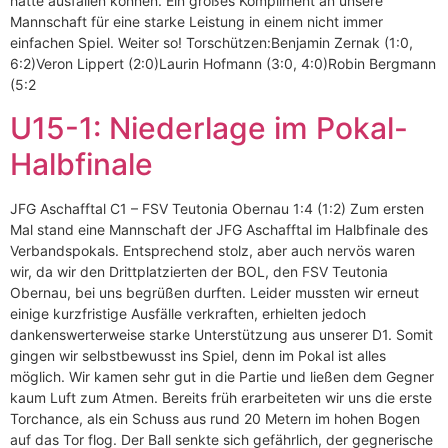
hätte ausfallen können. Ein großes Kompliment an unsere
Mannschaft für eine starke Leistung in einem nicht immer
einfachen Spiel. Weiter so! Torschützen:Benjamin Zernak (1:0,
6:2)Veron Lippert (2:0)Laurin Hofmann (3:0, 4:0)Robin Bergmann
(5:2
U15-1: Niederlage im Pokal-
Halbfinale
JFG Aschafftal C1 – FSV Teutonia Obernau 1:4 (1:2) Zum ersten
Mal stand eine Mannschaft der JFG Aschafftal im Halbfinale des
Verbandspokals. Entsprechend stolz, aber auch nervös waren
wir, da wir den Drittplatzierten der BOL, den FSV Teutonia
Obernau, bei uns begrüßen durften. Leider mussten wir erneut
einige kurzfristige Ausfälle verkraften, erhielten jedoch
dankenswerterweise starke Unterstützung aus unserer D1. Somit
gingen wir selbstbewusst ins Spiel, denn im Pokal ist alles
möglich. Wir kamen sehr gut in die Partie und ließen dem Gegner
kaum Luft zum Atmen. Bereits früh erarbeiteten wir uns die erste
Torchance, als ein Schuss aus rund 20 Metern im hohen Bogen
auf das Tor flog. Der Ball senkte sich gefährlich, der gegnerische