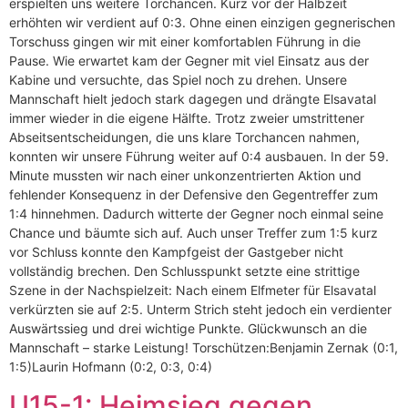
erspielten uns weitere Torchancen. Kurz vor der Halbzeit
erhöhten wir verdient auf 0:3. Ohne einen einzigen gegnerischen
Torschuss gingen wir mit einer komfortablen Führung in die
Pause. Wie erwartet kam der Gegner mit viel Einsatz aus der
Kabine und versuchte, das Spiel noch zu drehen. Unsere
Mannschaft hielt jedoch stark dagegen und drängte Elsavatal
immer wieder in die eigene Hälfte. Trotz zweier umstrittener
Abseitsentscheidungen, die uns klare Torchancen nahmen,
konnten wir unsere Führung weiter auf 0:4 ausbauen. In der 59.
Minute mussten wir nach einer unkonzentrierten Aktion und
fehlender Konsequenz in der Defensive den Gegentreffer zum
1:4 hinnehmen. Dadurch witterte der Gegner noch einmal seine
Chance und bäumte sich auf. Auch unser Treffer zum 1:5 kurz
vor Schluss konnte den Kampfgeist der Gastgeber nicht
vollständig brechen. Den Schlusspunkt setzte eine strittige
Szene in der Nachspielzeit: Nach einem Elfmeter für Elsavatal
verkürzten sie auf 2:5. Unterm Strich steht jedoch ein verdienter
Auswärtssieg und drei wichtige Punkte. Glückwunsch an die
Mannschaft – starke Leistung! Torschützen:Benjamin Zernak (0:1,
1:5)Laurin Hofmann (0:2, 0:3, 0:4)
U15-1: Heimsieg gegen