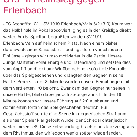
Erlenbach
JFG Aschafftal C1 – SV 1919 Erlenbach/Main 6:2 (3:0) Kaum war
das Halbfinale im Pokal absolviert, ging es in der Kreisliga direkt
weiter. Am 5. Spieltag begrüßten wir den SV 1919
Erlenbach/Main auf heimischem Platz. Nach einem bisher
durchwachsenen Saisonstart – bedingt durch verschiedene
Einflüsse – gingen wir umso motivierter in die Partie. Unsere
Jungs starteten voller Energie und Tatendrang und setzten dies
vom Anpfiff an direkt um: Wir übernahmen sofort die Kontrolle
über das Spielgeschehen und drängten den Gegner in seine
Hälfte. Bereits in der 8. Minute wurden unsere Bemühungen mit
dem verdienten 1:0 belohnt. Zwar kam der Gegner nur selten in
unsere Hälfte, blieb dabei jedoch stets gefährlich. In der 16.
Minute konnten wir unsere Führung auf 2:0 ausbauen und
dominierten fortan das Spielgeschehen deutlich. Für
Gesprächsstoff sorgte eine Szene im gegnerischen Strafraum,
als unser Spieler klar gefoult wurde, der Schiedsrichter jedoch
weiterspielen ließ. Diese Entscheidung brachte uns kurzzeitig aus
dem Rhythmus, den wir jedoch wenig später wiederfanden.