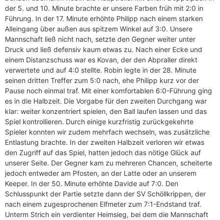
der 5. und 10. Minute brachte er unsere Farben früh mit 2:0 in
Führung. In der 17. Minute erhöhte Philipp nach einem starken
Alleingang über außen aus spitzem Winkel auf 3:0. Unsere
Mannschaft ließ nicht nach, setzte den Gegner weiter unter
Druck und ließ defensiv kaum etwas zu. Nach einer Ecke und
einem Distanzschuss war es Kovan, der den Abpraller direkt
verwertete und auf 4:0 stellte. Robin legte in der 28. Minute
seinen dritten Treffer zum 5:0 nach, ehe Philipp kurz vor der
Pause noch einmal traf. Mit einer komfortablen 6:0-Führung ging
es in die Halbzeit. Die Vorgabe für den zweiten Durchgang war
klar: weiter konzentriert spielen, den Ball laufen lassen und das
Spiel kontrollieren. Durch einige kurzfristig zurückgekehrte
Spieler konnten wir zudem mehrfach wechseln, was zusätzliche
Entlastung brachte. In der zweiten Halbzeit verloren wir etwas
den Zugriff auf das Spiel, hatten jedoch das nötige Glück auf
unserer Seite. Der Gegner kam zu mehreren Chancen, scheiterte
jedoch entweder am Pfosten, an der Latte oder an unserem
Keeper. In der 50. Minute erhöhte Davide auf 7:0. Den
Schlusspunkt der Partie setzte dann der SV Schöllkrippen, der
nach einem zugesprochenen Elfmeter zum 7:1-Endstand traf.
Unterm Strich ein verdienter Heimsieg, bei dem die Mannschaft