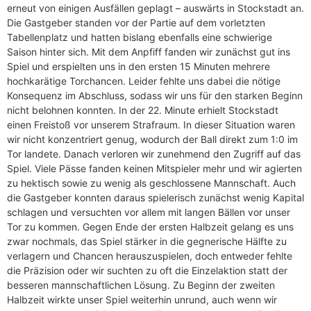
erneut von einigen Ausfällen geplagt – auswärts in Stockstadt an.
Die Gastgeber standen vor der Partie auf dem vorletzten
Tabellenplatz und hatten bislang ebenfalls eine schwierige
Saison hinter sich. Mit dem Anpfiff fanden wir zunächst gut ins
Spiel und erspielten uns in den ersten 15 Minuten mehrere
hochkarätige Torchancen. Leider fehlte uns dabei die nötige
Konsequenz im Abschluss, sodass wir uns für den starken Beginn
nicht belohnen konnten. In der 22. Minute erhielt Stockstadt
einen Freistoß vor unserem Strafraum. In dieser Situation waren
wir nicht konzentriert genug, wodurch der Ball direkt zum 1:0 im
Tor landete. Danach verloren wir zunehmend den Zugriff auf das
Spiel. Viele Pässe fanden keinen Mitspieler mehr und wir agierten
zu hektisch sowie zu wenig als geschlossene Mannschaft. Auch
die Gastgeber konnten daraus spielerisch zunächst wenig Kapital
schlagen und versuchten vor allem mit langen Bällen vor unser
Tor zu kommen. Gegen Ende der ersten Halbzeit gelang es uns
zwar nochmals, das Spiel stärker in die gegnerische Hälfte zu
verlagern und Chancen herauszuspielen, doch entweder fehlte
die Präzision oder wir suchten zu oft die Einzelaktion statt der
besseren mannschaftlichen Lösung. Zu Beginn der zweiten
Halbzeit wirkte unser Spiel weiterhin unrund, auch wenn wir