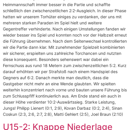
Heimmannschaft immer besser in die Partie und schaffte
schließlich den zwischenzeitlichen 2:2-Ausgleich. In dieser Phase
hatten wir unserem Torhüter einiges zu verdanken, der uns mit
mehreren starken Paraden im Spiel hielt und weitere
Gegentreffer verhinderte. Nach einigen Umstellungen fanden wir
wieder besser ins Spiel und konnten noch vor der Halbzeit erneut
die Führung übernehmen. Nach dem Seitenwechsel kontrollierten
wir die Partie dann klar. Mit zunehmender Spielzeit kombinierten
wir sicherer, erspielten uns zahlreiche Torchancen und nutzten
diese konsequent. Besonders sehenswert war dabei ein
Fernschuss aus rund 18 Metern zum zwischenzeitlichen 5:2. Kurz
darauf erhöhten wir per Strafstoß nach einem Handspiel des
Gegners auf 6:2. Danach merkte man deutlich, dass die
Gastgeber nicht mehr an eine Wende glaubten. Wir spielten
weiterhin konzentriert nach vorne und bauten unsere Führung bis
zum Schlusspfiff kontinuierlich aus. Am Ende stand ein auch in
dieser Höhe verdienter 10:2-Auswärtssieg. Starke Leistung,
Jungs! Philipp Lienert (0:1, 2:9), Kovan Darbaz (0:2, 2:4), Sinan
Coskun (2:3, 2:6, 2:7, 2:8), Matti Gehlert (2:5), Joel Braun (2:10)
U15-2: Knappe Niederlage