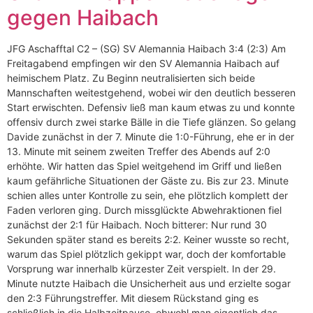
gegen Haibach
JFG Aschafftal C2 – (SG) SV Alemannia Haibach 3:4 (2:3) Am
Freitagabend empfingen wir den SV Alemannia Haibach auf
heimischem Platz. Zu Beginn neutralisierten sich beide
Mannschaften weitestgehend, wobei wir den deutlich besseren
Start erwischten. Defensiv ließ man kaum etwas zu und konnte
offensiv durch zwei starke Bälle in die Tiefe glänzen. So gelang
Davide zunächst in der 7. Minute die 1:0-Führung, ehe er in der
13. Minute mit seinem zweiten Treffer des Abends auf 2:0
erhöhte. Wir hatten das Spiel weitgehend im Griff und ließen
kaum gefährliche Situationen der Gäste zu. Bis zur 23. Minute
schien alles unter Kontrolle zu sein, ehe plötzlich komplett der
Faden verloren ging. Durch missglückte Abwehraktionen fiel
zunächst der 2:1 für Haibach. Noch bitterer: Nur rund 30
Sekunden später stand es bereits 2:2. Keiner wusste so recht,
warum das Spiel plötzlich gekippt war, doch der komfortable
Vorsprung war innerhalb kürzester Zeit verspielt. In der 29.
Minute nutzte Haibach die Unsicherheit aus und erzielte sogar
den 2:3 Führungstreffer. Mit diesem Rückstand ging es
schließlich in die Halbzeitpause, obwohl man eigentlich das