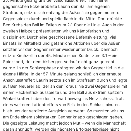
25. Minute gelang uns der Anschlusstreffer: Nach einer
gegnerischen Ecke eroberte Laurin den Ball am eigenen
Strafraum, setzte sich entlang der Außenlinie gegen mehrere
Gegenspieler durch und spielte flach in die Mitte. Dort drückte
Ben Krebs den Ball im Fallen zum 2:1 über die Linie. Auch in der
zweiten Halbzeit präsentierten wir uns kämpferisch und
diszipliniert. Durch eine geschlossene Defensivleistung, viel
Einsatz im Mittelfeld und gefährliche Aktionen über die Außen
setzten wir den Gegner immer wieder unter Druck. Dennoch
nutzte Kirchzell in der 45. Minute einen Konter zum 3:1 – ein
Spielstand, der dem bisherigen Verlauf nicht ganz gerecht
wurde. In der Schlussphase drängten wir den Gegner tief in die
eigene Hälfte. In der 57. Minute gelang schließlich der erneute
Anschlusstreffer: Laurin setzte sich im Strafraum durch und legte
auf Ben Neuerer ab, der an der Torauslinie zwei Gegenspieler mit
einem Hackentrick ausspielte und den Ball aus extrem spitzem
Winkel kraftvoll über den Torwart hinweg ins Netz schoss. Trotz
eines weiteren Lattentreffers von Felix in den Schlussminuten
blieb uns der verdiente Ausgleich verwehrt. So mussten wir uns
am Ende einem spielstarken Gegner knapp geschlagen geben.
Die gezeigte Leistung macht jedoch Mut – wenn die Mannschaft
daran anknüpft, werden die nächsten Erfolgserlebnisse nicht