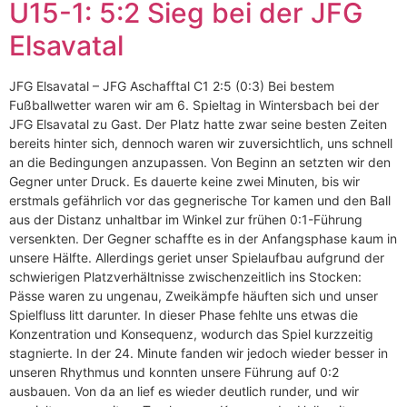
U15-1: 5:2 Sieg bei der JFG
Elsavatal
JFG Elsavatal – JFG Aschafftal C1 2:5 (0:3) Bei bestem
Fußballwetter waren wir am 6. Spieltag in Wintersbach bei der
JFG Elsavatal zu Gast. Der Platz hatte zwar seine besten Zeiten
bereits hinter sich, dennoch waren wir zuversichtlich, uns schnell
an die Bedingungen anzupassen. Von Beginn an setzten wir den
Gegner unter Druck. Es dauerte keine zwei Minuten, bis wir
erstmals gefährlich vor das gegnerische Tor kamen und den Ball
aus der Distanz unhaltbar im Winkel zur frühen 0:1-Führung
versenkten. Der Gegner schaffte es in der Anfangsphase kaum in
unsere Hälfte. Allerdings geriet unser Spielaufbau aufgrund der
schwierigen Platzverhältnisse zwischenzeitlich ins Stocken:
Pässe waren zu ungenau, Zweikämpfe häuften sich und unser
Spielfluss litt darunter. In dieser Phase fehlte uns etwas die
Konzentration und Konsequenz, wodurch das Spiel kurzzeitig
stagnierte. In der 24. Minute fanden wir jedoch wieder besser in
unseren Rhythmus und konnten unsere Führung auf 0:2
ausbauen. Von da an lief es wieder deutlich runder, und wir