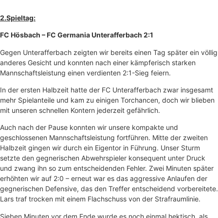
2.Spieltag:
FC Hösbach – FC Germania Unterafferbach 2:1
Gegen Unterafferbach zeigten wir bereits einen Tag später ein völlig
anderes Gesicht und konnten nach einer kämpferisch starken
Mannschaftsleistung einen verdienten 2:1-Sieg feiern.
In der ersten Halbzeit hatte der FC Unterafferbach zwar insgesamt
mehr Spielanteile und kam zu einigen Torchancen, doch wir blieben
mit unseren schnellen Kontern jederzeit gefährlich.
Auch nach der Pause konnten wir unsere kompakte und
geschlossenen Mannschaftsleistung fortführen. Mitte der zweiten
Halbzeit gingen wir durch ein Eigentor in Führung. Unser Sturm
setzte den gegnerischen Abwehrspieler konsequent unter Druck
und zwang ihn so zum entscheidenden Fehler. Zwei Minuten später
erhöhten wir auf 2:0 – erneut war es das aggressive Anlaufen der
gegnerischen Defensive, das den Treffer entscheidend vorbereitete.
Lars traf trocken mit einem Flachschuss von der Strafraumlinie.
Sieben Minuten vor dem Ende wurde es noch einmal hektisch, als