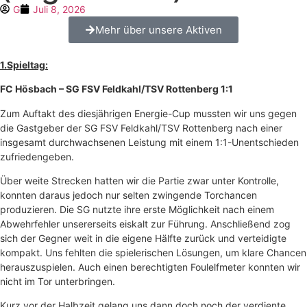
G
Juli 8, 2026
Mehr über unsere Aktiven
1.Spieltag:
FC Hösbach – SG FSV Feldkahl/TSV Rottenberg 1:1
Zum Auftakt des diesjährigen Energie-Cup mussten wir uns gegen
die Gastgeber der SG FSV Feldkahl/TSV Rottenberg nach einer
insgesamt durchwachsenen Leistung mit einem 1:1-Unentschieden
zufriedengeben.
Über weite Strecken hatten wir die Partie zwar unter Kontrolle,
konnten daraus jedoch nur selten zwingende Torchancen
produzieren. Die SG nutzte ihre erste Möglichkeit nach einem
Abwehrfehler unsererseits eiskalt zur Führung. Anschließend zog
sich der Gegner weit in die eigene Hälfte zurück und verteidigte
kompakt. Uns fehlten die spielerischen Lösungen, um klare Chancen
herauszuspielen. Auch einen berechtigten Foulelfmeter konnten wir
nicht im Tor unterbringen.
Kurz vor der Halbzeit gelang uns dann doch noch der verdiente