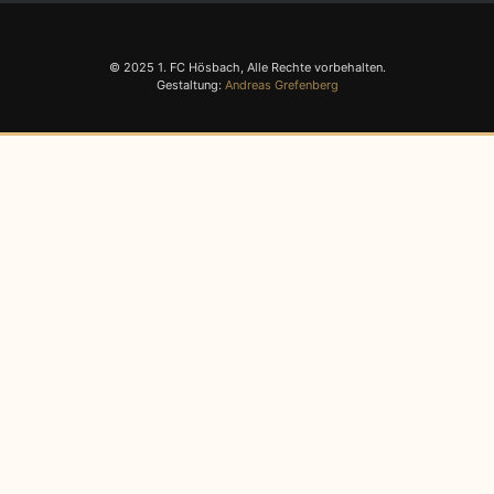
© 2025 1. FC Hösbach, Alle Rechte vorbehalten.
Gestaltung:
Andreas Grefenberg