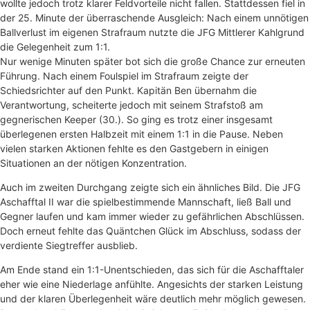
wollte jedoch trotz klarer Feldvorteile nicht fallen. Stattdessen fiel in
der 25. Minute der überraschende Ausgleich: Nach einem unnötigen
Ballverlust im eigenen Strafraum nutzte die JFG Mittlerer Kahlgrund
die Gelegenheit zum 1:1.
Nur wenige Minuten später bot sich die große Chance zur erneuten
Führung. Nach einem Foulspiel im Strafraum zeigte der
Schiedsrichter auf den Punkt. Kapitän Ben übernahm die
Verantwortung, scheiterte jedoch mit seinem Strafstoß am
gegnerischen Keeper (30.). So ging es trotz einer insgesamt
überlegenen ersten Halbzeit mit einem 1:1 in die Pause. Neben
vielen starken Aktionen fehlte es den Gastgebern in einigen
Situationen an der nötigen Konzentration.
Auch im zweiten Durchgang zeigte sich ein ähnliches Bild. Die JFG
Aschafftal II war die spielbestimmende Mannschaft, ließ Ball und
Gegner laufen und kam immer wieder zu gefährlichen Abschlüssen.
Doch erneut fehlte das Quäntchen Glück im Abschluss, sodass der
verdiente Siegtreffer ausblieb.
Am Ende stand ein 1:1-Unentschieden, das sich für die Aschafftaler
eher wie eine Niederlage anfühlte. Angesichts der starken Leistung
und der klaren Überlegenheit wäre deutlich mehr möglich gewesen.