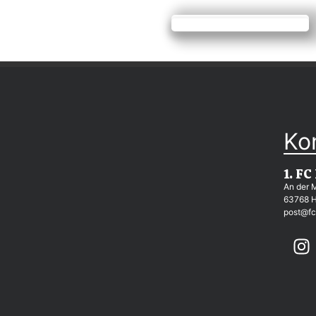
Ko
1. FC
An der 
63768 
post@fc