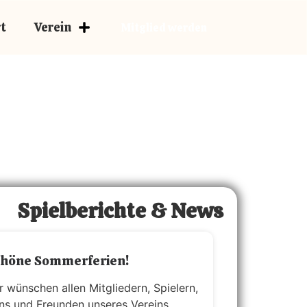
Der Cluberer
t
Verein
Mitglied werden
Spielberichte & News
chöne Sommerferien!
r wünschen allen Mitgliedern, Spielern,
ns und Freunden unseres Vereins