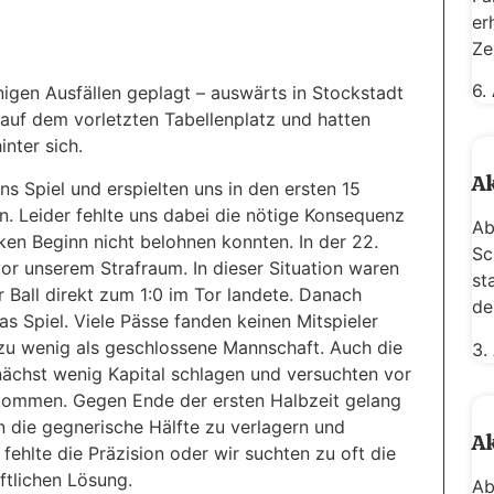
Mehr über unsere U15
er
Ze
6.
inigen Ausfällen geplagt – auswärts in Stockstadt
 auf dem vorletzten Tabellenplatz und hatten
inter sich.
Ak
ns Spiel und erspielten uns in den ersten 15
. Leider fehlte uns dabei die nötige Konsequenz
Ab
ken Beginn nicht belohnen konnten. In der 22.
Sc
vor unserem Strafraum. In dieser Situation waren
st
 Ball direkt zum 1:0 im Tor landete. Danach
de
s Spiel. Viele Pässe fanden keinen Mitspieler
 zu wenig als geschlossene Mannschaft. Auch die
3.
nächst wenig Kapital schlagen und versuchten vor
u kommen. Gegen Ende der ersten Halbzeit gelang
n die gegnerische Hälfte zu verlagern und
Ak
ehlte die Präzision oder wir suchten zu oft die
ftlichen Lösung.
Ab