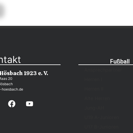
ntakt
Fußball
Ansprechpartner
 Hösbach 1923 e. V.
Maas 20
Herren I
Hösbach
Herren II
-hoesbach.de
Alte Herren
Jung-AH
U19 A-Junioren
U17 B-Junioren