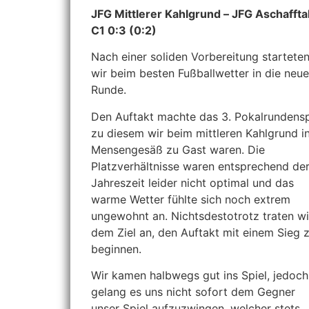
JFG Mittlerer Kahlgrund – JFG Aschaffta
C1 0:3 (0:2)
Nach einer soliden Vorbereitung startete
wir beim besten Fußballwetter in die neue
Runde.
Den Auftakt machte das 3. Pokalrundensp
zu diesem wir beim mittleren Kahlgrund i
Mensengesäß zu Gast waren. Die
Platzverhältnisse waren entsprechend de
Jahreszeit leider nicht optimal und das
warme Wetter fühlte sich noch extrem
ungewohnt an. Nichtsdestotrotz traten wi
dem Ziel an, den Auftakt mit einem Sieg 
beginnen.
Wir kamen halbwegs gut ins Spiel, jedoch
gelang es uns nicht sofort dem Gegner
unser Spiel aufzuzwingen, welcher stets