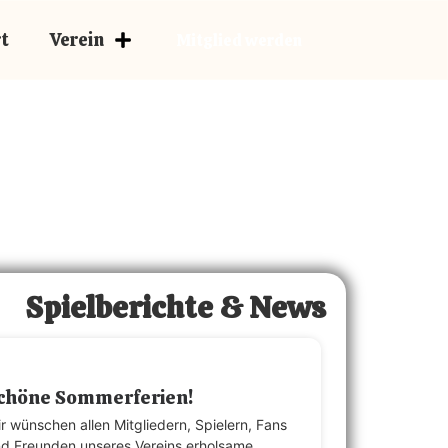
Der Cluberer
t
Verein
Mitglied werden
Spielberichte & News
chöne Sommerferien!
r wünschen allen Mitgliedern, Spielern, Fans
d Freunden unseres Vereins erholsame