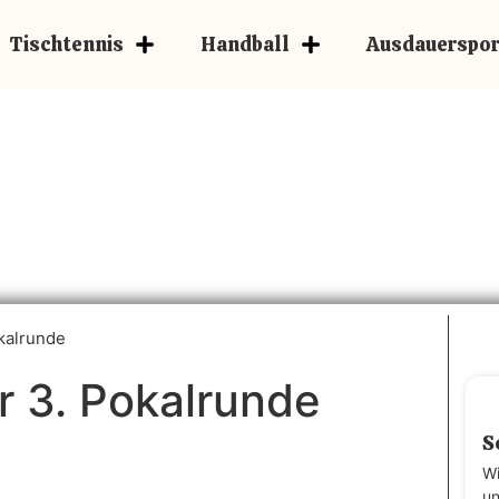
Tischtennis
Handball
Ausdauerspor
okalrunde
er 3. Pokalrunde
S
Mehr über unsere U15
Wi
un