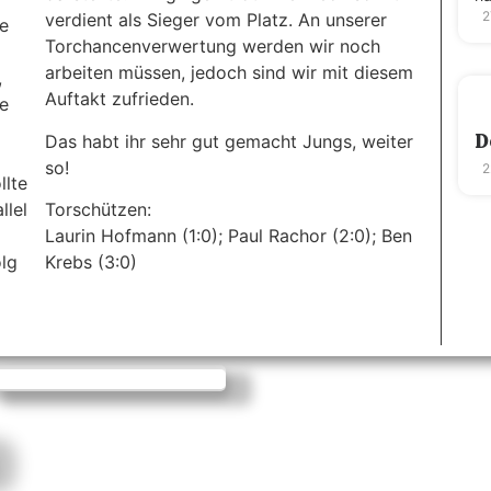
2
verdient als Sieger vom Platz. An unserer
he
Torchancenverwertung werden wir noch
arbeiten müssen, jedoch sind wir mit diesem
,
Auftakt zufrieden.
ge
D
Das habt ihr sehr gut gemacht Jungs, weiter
so!
2
llte
llel
Torschützen:
Laurin Hofmann (1:0); Paul Rachor (2:0); Ben
olg
Krebs (3:0)