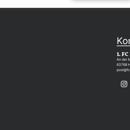
Ko
1. FC
An der 
63768 
post@fc