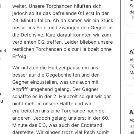
l
weiter. Unsere Torchancen häuften sich,
So
de
jedoch sollte das befreiende 0:1 erst in der
6
23. Minute fallen. Ab da kamen wir ein Stück
n
besser ins Spiel und zwangen den Gegner in
die Defensive. Kurz darauf konnten wir zum
verdienten 0:2 treffen. Leider blieben unsere
restlichen Torchancen bis zur Halbzeit ohne
iel,
A
Erfolg.
n
Ab
FC
Wir nutzten die Halbzeitpause um uns
r
Ma
besser auf die Gegebenheiten und den
3
Gegner einzustellen, was uns auch mit
Anpfiff umgehend gelang. Der Gegner
r
schaffte es in der 2. Halbzeit so gut wir gar
zu
nicht mehr in unsere Hälfte und wir
erarbeiteten uns eine Torchance nach der
A
anderen. Jedoch gelang uns erst in der 60.
Ab
Minute das 0:3, was auch den Endstand
II
darstellte. Wir gingen trotz viel Pech somit
hä