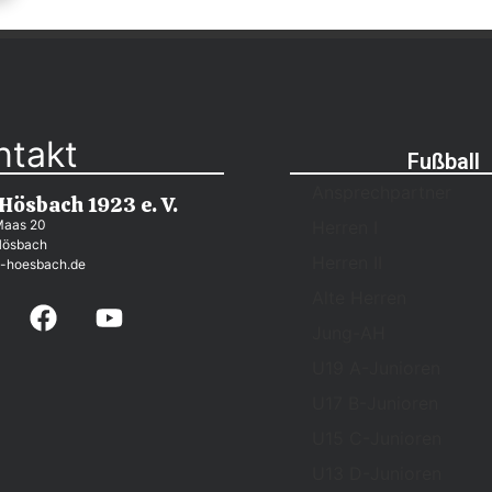
ntakt
Fußball
Ansprechpartner
 Hösbach 1923 e. V.
Maas 20
Herren I
Hösbach
Herren II
-hoesbach.de
Alte Herren
Jung-AH
U19 A-Junioren
U17 B-Junioren
U15 C-Junioren
U13 D-Junioren