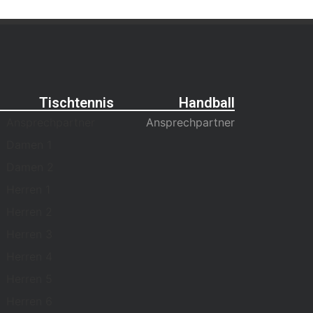
Tischtennis
Handball
Ansprechpartner
Ansprechpartner
Damen 1
Damen 2
Herren 1
Herren 2
Herren 3
Herren 4
Herren 5
Herren 6